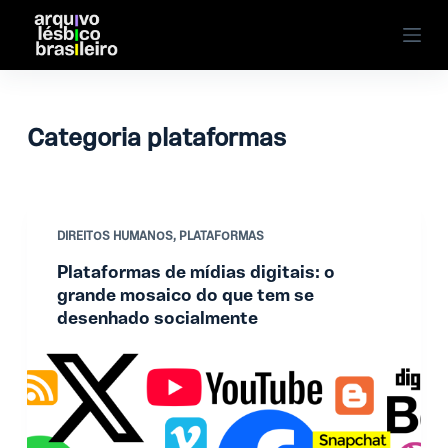
P
u
l
a
r
Categoria
plataformas
p
a
r
a
DIREITOS HUMANOS
,
PLATAFORMAS
o
Plataformas de mídias digitais: o
c
grande mosaico do que tem se
o
desenhado socialmente
n
t
e
ú
d