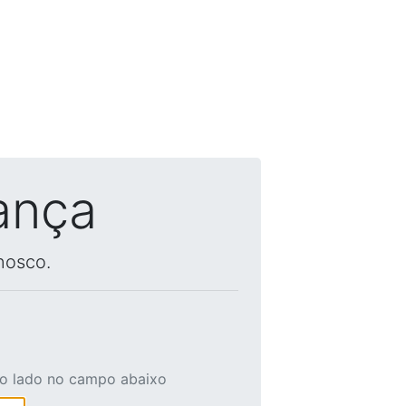
ança
nosco.
ao lado no campo abaixo