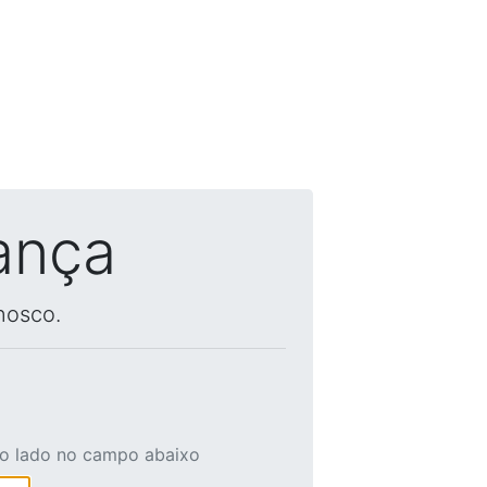
ança
nosco.
ao lado no campo abaixo