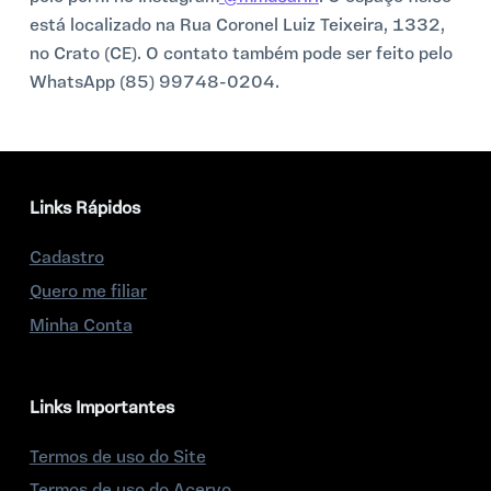
está localizado na Rua Coronel Luiz Teixeira, 1332,
no Crato (CE). O contato também pode ser feito pelo
WhatsApp (85) 99748-0204.
Links Rápidos
Cadastro
Quero me filiar
Minha Conta
Links Importantes
Termos de uso do Site
Termos de uso do Acervo