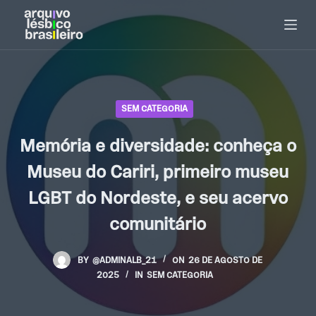
P
u
l
a
r
p
SEM CATEGORIA
a
Memória e diversidade: conheça o
r
a
Museu do Cariri, primeiro museu
o
LGBT do Nordeste, e seu acervo
c
o
comunitário
n
t
BY
@ADMINALB_21
ON
26 DE AGOSTO DE
e
2025
IN
SEM CATEGORIA
ú
d