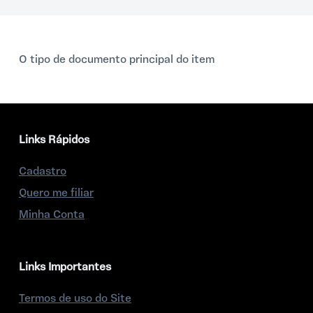
o
O tipo de documento principal do item
Links Rápidos
Cadastro
Quero me filiar
Minha Conta
Links Importantes
Termos de uso do Site