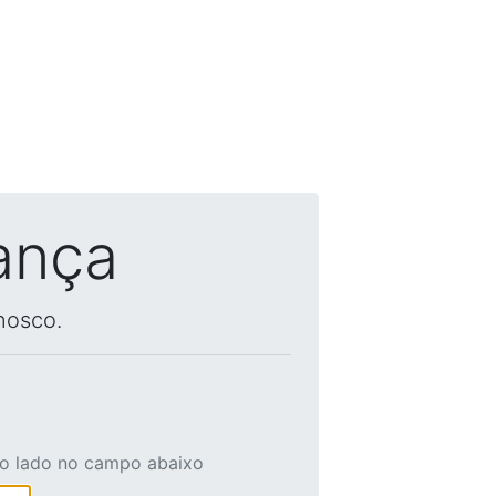
ança
nosco.
ao lado no campo abaixo