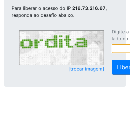
Para liberar o acesso
do IP
216.73.216.67
,
responda ao desafio abaixo.
Digite 
lado no
[trocar imagem]