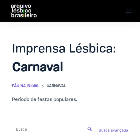
P
u
l
a
r
Imprensa Lésbica
p
a
Carnaval
r
a
o
PÁGINA INICIAL
CARNAVAL
c
o
Período de festas populares.
n
t
C
e
ú
Busca avançada
o
d